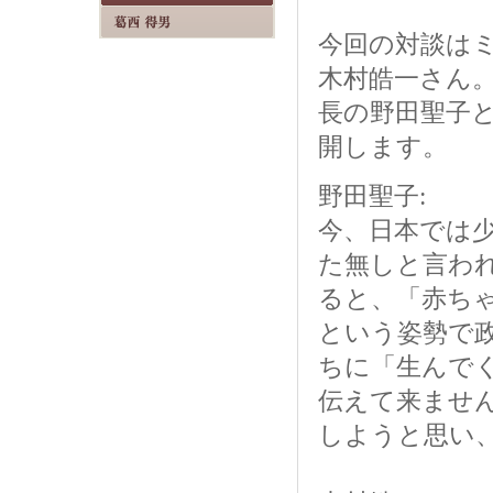
今回の対談は
木村皓一さん
長の野田聖子
開します。
野田聖子:
今、日本では
た無しと言わ
ると、「赤ち
という姿勢で
ちに「生んで
伝えて来ませ
しようと思い