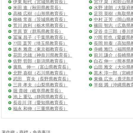
伊東 昭代（宮城県教育長）
宮?ｱ 泉（和歌山県
米田 進（秋田県教育長）
水野 達朗（大阪府
高橋 広樹（山形県教育長）
足羽 英樹（鳥取県
柳橋 常喜（茨城県教育長）
中村 正芳（岡山県
荒川 政利（栃木県教育長）
篠田 智志（広島県
笠原 寛（群馬県教育長）
淀谷 圭三郎（香川
冨塚 昌子（千葉県教育長）
??岡 哲也（愛媛県
??田 直芳（埼玉県教育長）
長岡 幹泰（高知県
坂本 雅彦（東京都教育長）
寺崎 雅巳（福岡県
花田 忠雄（神奈川県教育長）
前川 謙介（長崎県
佐野 哲郎（新潟県教育長）
白石 伸一（熊本県
廣島 伸一（富山県教育長）
山田 雅文（大分県
北野 喜樹（石川県教育長）
黒木 淳一郎（宮崎
武田 育夫（長野県教育長）
東條 広光（鹿児島
三井 孝夫（山梨県教育長）
半嶺 満（沖縄県教
堀 貴雄（岐阜県教育長）
池上 重弘（静岡県教育長）
長谷川 洋（愛知県教育長）
福永 和伸（三重県教育長）
|
著作権・商標・免責事項