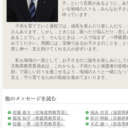
子」という言葉があるように，あ
いる地域の人々も，みんなお子さ
待っています。
子供を育てていく過程では，成長を喜んだり楽しんだり，
さんあります。しかし，ときには，困ったり悩んだり，悲し
あることでしょう。そんなときは，一人で悩まず，一呼吸置
みてください。周囲には，宝物であるお子さまのことを，と
差し伸べ，支え助けてくれる人が必ずいます。
私も地域の一員として，お子さまのご誕生を楽しみにして
児島県教育委員会は，これからも，子供たちと保護者の皆様
顔」で楽しい日々を過ごせるよう，地域の人々と一緒になっ
支え，守り育てるための取組を進めてまいります。
佐藤 嘉大（北海道県教育長）
福永 忠克（滋賀県
風張 知子（青森県教育長）
前川 明範（京都府
佐藤 一男（岩手県教育長）
大石 健一（奈良県