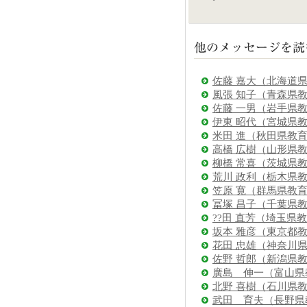
佐藤 嘉大（北海道
風張 知子（青森県
佐藤 一男（岩手県
伊東 昭代（宮城県
米田 進（秋田県教
高橋 広樹（山形県
柳橋 常喜（茨城県
荒川 政利（栃木県
笠原 寛（群馬県教
冨塚 昌子（千葉県
??田 直芳（埼玉県
坂本 雅彦（東京都
花田 忠雄（神奈川
佐野 哲郎（新潟県
廣島 伸一（富山県
北野 喜樹（石川県
武田 育夫（長野県