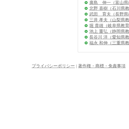
廣島 伸一（富山県
北野 喜樹（石川県
武田 育夫（長野県
三井 孝夫（山梨県
堀 貴雄（岐阜県教
池上 重弘（静岡県
長谷川 洋（愛知県
福永 和伸（三重県
プライバシーポリシー
|
著作権・商標・免責事項