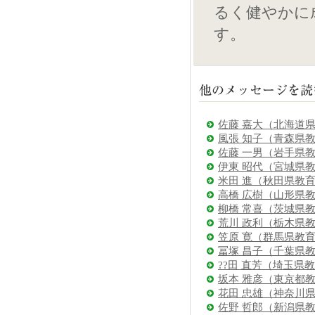
るく健やかに
す。
佐藤 嘉大（北海道
風張 知子（青森県
佐藤 一男（岩手県
伊東 昭代（宮城県
米田 進（秋田県教
高橋 広樹（山形県
柳橋 常喜（茨城県
荒川 政利（栃木県
笠原 寛（群馬県教
冨塚 昌子（千葉県
??田 直芳（埼玉県
坂本 雅彦（東京都
花田 忠雄（神奈川
佐野 哲郎（新潟県