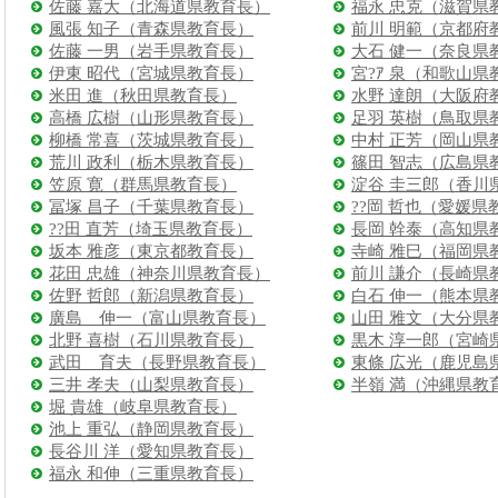
佐藤 嘉大（北海道県教育長）
福永 忠克（滋賀県
風張 知子（青森県教育長）
前川 明範（京都府
佐藤 一男（岩手県教育長）
大石 健一（奈良県
伊東 昭代（宮城県教育長）
宮?ｱ 泉（和歌山県
米田 進（秋田県教育長）
水野 達朗（大阪府
高橋 広樹（山形県教育長）
足羽 英樹（鳥取県
柳橋 常喜（茨城県教育長）
中村 正芳（岡山県
荒川 政利（栃木県教育長）
篠田 智志（広島県
笠原 寛（群馬県教育長）
淀谷 圭三郎（香川
冨塚 昌子（千葉県教育長）
??岡 哲也（愛媛県
??田 直芳（埼玉県教育長）
長岡 幹泰（高知県
坂本 雅彦（東京都教育長）
寺崎 雅巳（福岡県
花田 忠雄（神奈川県教育長）
前川 謙介（長崎県
佐野 哲郎（新潟県教育長）
白石 伸一（熊本県
廣島 伸一（富山県教育長）
山田 雅文（大分県
北野 喜樹（石川県教育長）
黒木 淳一郎（宮崎
武田 育夫（長野県教育長）
東條 広光（鹿児島
三井 孝夫（山梨県教育長）
半嶺 満（沖縄県教
堀 貴雄（岐阜県教育長）
池上 重弘（静岡県教育長）
長谷川 洋（愛知県教育長）
福永 和伸（三重県教育長）